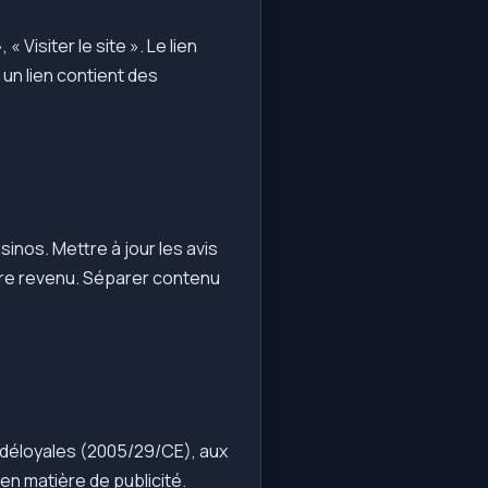
Visiter le site ». Le lien
 un lien contient des
sinos. Mettre à jour les avis
tre revenu. Séparer contenu
 déloyales (2005/29/CE), aux
en matière de publicité.