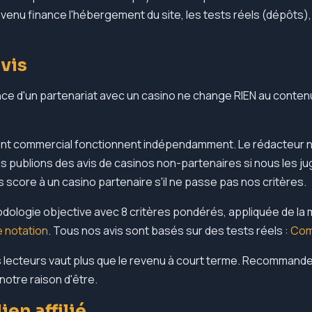
evenu finance l'hébergement du site, les tests réels (dépôts), l
vis
ce d'un partenariat avec un casino ne change RIEN au contenu d
ent commercial fonctionnent indépendamment. Le rédacteur ne 
s publions des avis de casinos non-partenaires si nous les j
 score à un casino partenaire s'il ne passe pas nos critères.
dologie objective avec 8 critères pondérés, appliquée de l
 notation
. Tous nos avis sont basés sur des tests réels :
Com
s lecteurs vaut plus que le revenu à court terme. Recommande
notre raison d'être.
en affilié