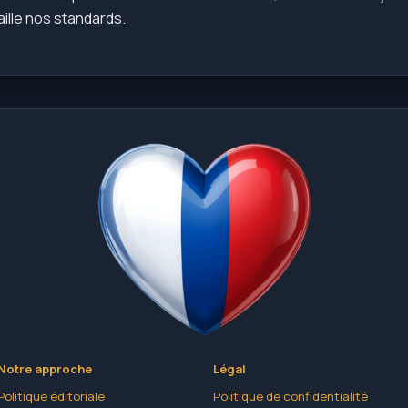
ille nos standards.
Notre approche
Légal
Politique éditoriale
Politique de confidentialité