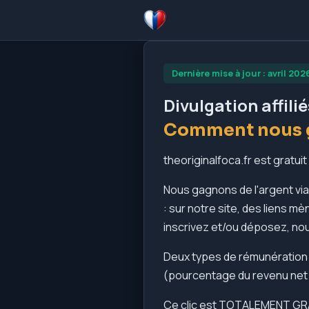
Dernière mise à jour : avril 202
Divulgation affilié
Comment nous g
theoriginalfoca.fr est gratu
Nous gagnons de l'argent via 
: sur notre site, des liens m
inscrivez et/ou déposez, no
Deux types de rémunération e
(pourcentage du revenu net d
Ce clic est TOTALEMENT GRAT