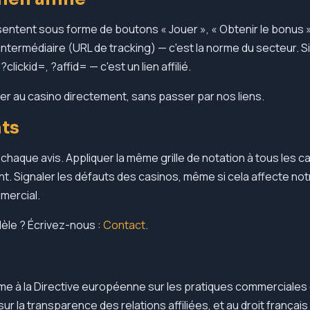
entent sous forme de boutons « Jouer », « Obtenir le bonus », « 
termédiaire (URL de tracking) — c'est la norme du secteur. Si
ckid=, ?affid= — c'est un lien affilié.
r au casino directement, sans passer par nos liens.
ts
e chaque avis. Appliquer la même grille de notation à tous les ca
t. Signaler les défauts des casinos, même si cela affecte no
mercial.
èle ? Écrivez-nous :
Contact
.
rme à la Directive européenne sur les pratiques commerciales
 la transparence des relations affiliées, et au droit français 