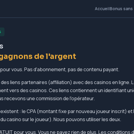
Accueil
Bonus sans
6
s
agnons de l'argent
it pour vous. Pas d'abonnement, pas de contenu payant.
des liens partenaires (affiliation) avec des casinos en ligne.
ènent vers des casinos. Ces liens contiennent un identifiant uni
us recevons une commission de l'opérateur.
xistent : le CPA (montant fixe par nouveau joueur inscrit) e
u casino sur le joueur). Nous pouvons utiliser les deux.
UIT pour vous. Vous ne payez rien de plus. Les conditions d