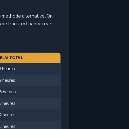
e méthode alternative. On
 de transfert bancaire/e-
ÉLAI TOTAL
8 heures
9 heures
6 heures
8 heures
2 heures
5 heures