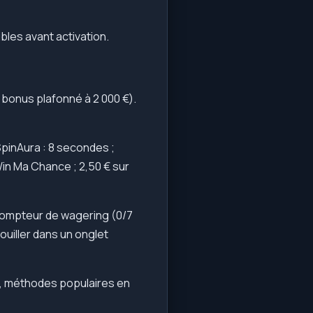
bles avant activation.
 bonus plafonné à 2 000 €).
pinAura : 8 secondes ;
Win Ma Chance ; 2,50 € sur
 compteur de wagering (0/7
ouiller dans un onglet
, méthodes populaires en