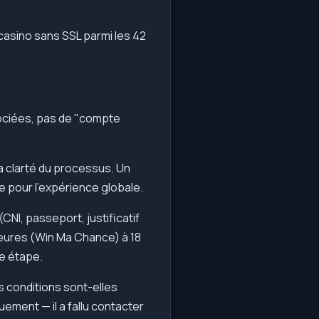
casino sans SSL parmi les 42
gociées, pas de "compte
a clarté du processus. Un
 pour l'expérience globale.
NI, passeport, justificatif
 heures (Win Ma Chance) à 18
ue étape.
s conditions sont-elles
ement — il a fallu contacter