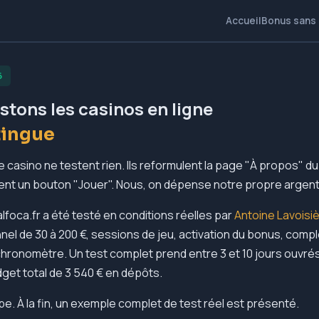
Accueil
Bonus sans
6
tons les casinos en ligne
tingue
de casino ne testent rien. Ils reformulent la page "À propos" du
tent un bouton "Jouer". Nous, on dépense notre propre argent
lfoca.fr a été testé en conditions réelles par
Antoine Lavoisi
el de 30 à 200 €, sessions de jeu, activation du bonus, com
hronomètre. Un test complet prend entre 3 et 10 jours ouvré
get total de 3 540 € en dépôts.
pe. À la fin, un exemple complet de test réel est présenté.