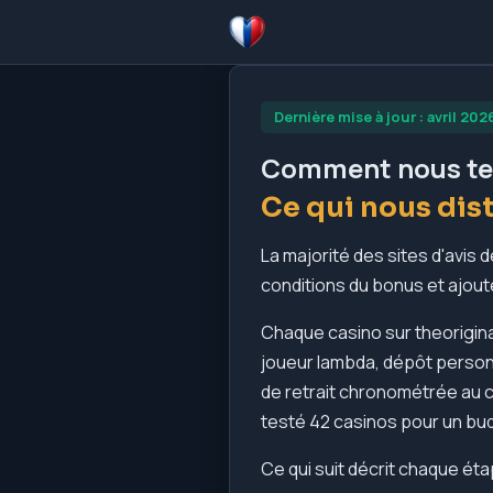
Dernière mise à jour : avril 202
Comment nous tes
Ce qui nous dis
La majorité des sites d'avis 
conditions du bonus et ajou
Chaque casino sur theorigina
joueur lambda, dépôt personn
de retrait chronométrée au c
testé 42 casinos pour un bud
Ce qui suit décrit chaque éta