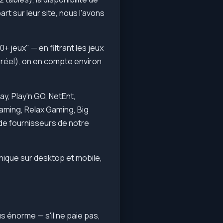
t sur leur site, nous l'avons
 jeux" — en filtrant les jeux
réel), on en compte environ
y, Play'n GO, NetEnt,
Gaming, Relax Gaming, Big
 de fournisseurs de notre
hnique sur desktop et mobile,
us énorme — s'il ne paie pas,