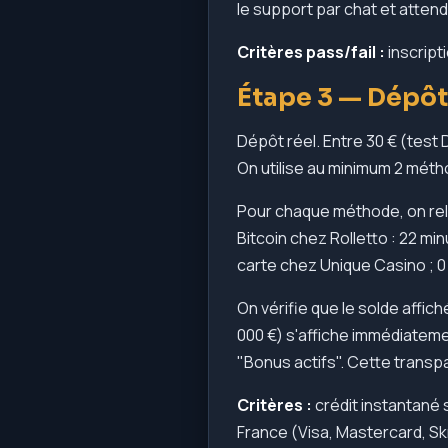
le support par chat et attend
Critères pass/fail :
inscript
Étape 3 — Dépôt
Dépôt réel. Entre 30 € (test 
On utilise au minimum 2 mét
Pour chaque méthode, on rel
Bitcoin chez Rolletto : 22 mi
carte chez Unique Casino ; 
On vérifie que le solde affi
000 €) s'affiche immédiatemen
"Bonus actifs". Cette transp
Critères :
crédit instantané
France (Visa, Mastercard, Skri