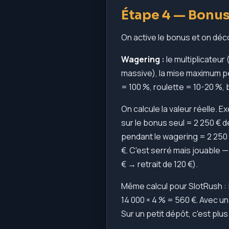
Étape 4 — Bonu
On active le bonus et on déc
Wagering :
le multiplicateur
massive), la mise maximum pen
= 100 %, roulette = 10-20 %, 
On calcule la valeur réelle.
sur le bonus seul = 2 250 € d
pendant le wagering = 2 250 ×
€. C'est serré mais jouable 
€ → retrait de 120 €).
Même calcul pour SlotRush : 
14 000 × 4 % = 560 €. Avec un
Sur un petit dépôt, c'est plus