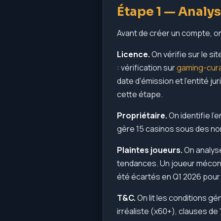
Étape 1 — Analys
Avant de créer un compte, on
Licence.
On vérifie sur le si
: vérification sur
gaming-cur
date d'émission et l'entité ju
cette étape.
Propriétaire.
On identifie l'
gère 15 casinos sous des nom
Plaintes joueurs.
On analyse
tendances. Un joueur méconte
été écartés en Q1 2026 pour 
T&C.
On lit les conditions g
irréaliste (x60+), clauses de