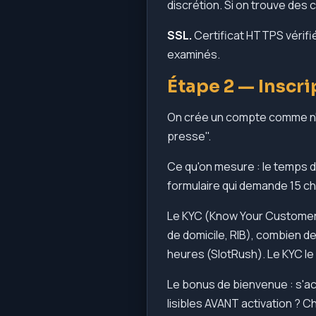
discrétion. Si on trouve des c
SSL.
Certificat HTTPS vérifi
examinés.
Étape 2 — Inscri
On crée un compte comme n'i
presse".
Ce qu'on mesure : le temps d
formulaire qui demande 15 ch
Le KYC (Know Your Customer) 
de domicile, RIB), combien d
heures (SlotRush). Le KYC le
Le bonus de bienvenue : s'ac
lisibles AVANT activation ? C