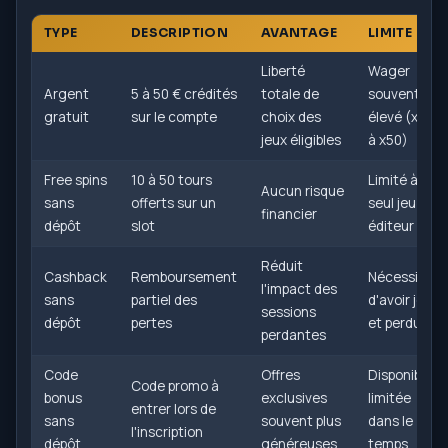
TYPE
DESCRIPTION
AVANTAGE
LIMITE
Liberté
Wager
Argent
5 à 50 € crédités
totale de
souvent
gratuit
sur le compte
choix des
élevé (x30
jeux éligibles
à x50)
Free spins
10 à 50 tours
Limité à un
Aucun risque
sans
offerts sur un
seul jeu ou
financier
dépôt
slot
éditeur
Réduit
Cashback
Remboursement
Nécessite
l'impact des
sans
partiel des
d'avoir joué
sessions
dépôt
pertes
et perdu
perdantes
Code
Offres
Disponibilité
Code promo à
bonus
exclusives
limitée
entrer lors de
sans
souvent plus
dans le
l'inscription
dépôt
généreuses
temps