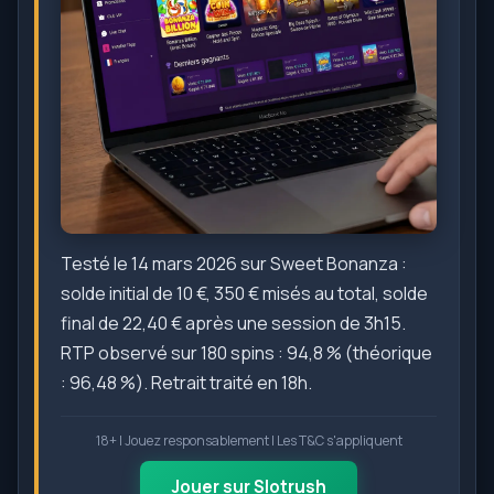
Testé le 14 mars 2026 sur Sweet Bonanza :
solde initial de 10 €, 350 € misés au total, solde
final de 22,40 € après une session de 3h15.
RTP observé sur 180 spins : 94,8 % (théorique
: 96,48 %). Retrait traité en 18h.
18+ | Jouez responsablement | Les T&C s'appliquent
Jouer sur Slotrush