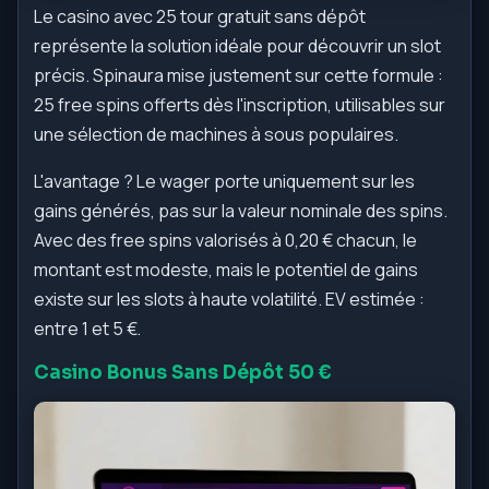
Le casino avec 25 tour gratuit sans dépôt
représente la solution idéale pour découvrir un slot
précis. Spinaura mise justement sur cette formule :
25 free spins offerts dès l'inscription, utilisables sur
une sélection de machines à sous populaires.
L'avantage ? Le wager porte uniquement sur les
gains générés, pas sur la valeur nominale des spins.
Avec des free spins valorisés à 0,20 € chacun, le
montant est modeste, mais le potentiel de gains
existe sur les slots à haute volatilité. EV estimée :
entre 1 et 5 €.
Casino Bonus Sans Dépôt 50 €