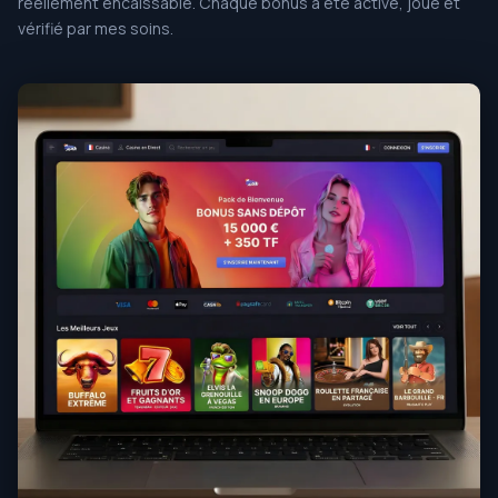
réellement encaissable. Chaque bonus a été activé, joué et
vérifié par mes soins.