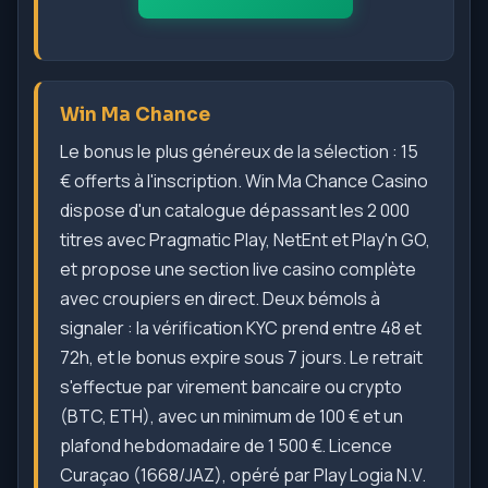
Win Ma Chance
Le bonus le plus généreux de la sélection : 15
€ offerts à l'inscription. Win Ma Chance Casino
dispose d'un catalogue dépassant les 2 000
titres avec Pragmatic Play, NetEnt et Play'n GO,
et propose une section live casino complète
avec croupiers en direct. Deux bémols à
signaler : la vérification KYC prend entre 48 et
72h, et le bonus expire sous 7 jours. Le retrait
s'effectue par virement bancaire ou crypto
(BTC, ETH), avec un minimum de 100 € et un
plafond hebdomadaire de 1 500 €. Licence
Curaçao (1668/JAZ), opéré par Play Logia N.V.