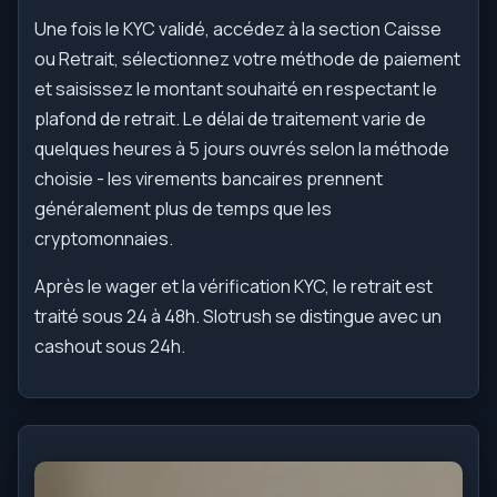
Une fois le KYC validé, accédez à la section Caisse
ou Retrait, sélectionnez votre méthode de paiement
et saisissez le montant souhaité en respectant le
plafond de retrait. Le délai de traitement varie de
quelques heures à 5 jours ouvrés selon la méthode
choisie - les virements bancaires prennent
généralement plus de temps que les
cryptomonnaies.
Après le wager et la vérification KYC, le retrait est
traité sous 24 à 48h. Slotrush se distingue avec un
cashout sous 24h.