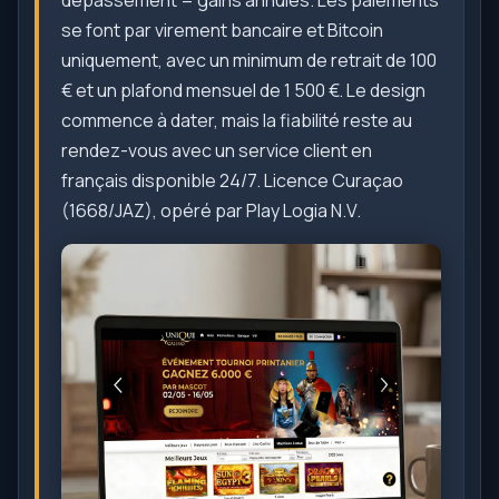
se font par virement bancaire et Bitcoin
uniquement, avec un minimum de retrait de 100
€ et un plafond mensuel de 1 500 €. Le design
commence à dater, mais la fiabilité reste au
rendez-vous avec un service client en
français disponible 24/7. Licence Curaçao
(1668/JAZ), opéré par Play Logia N.V.