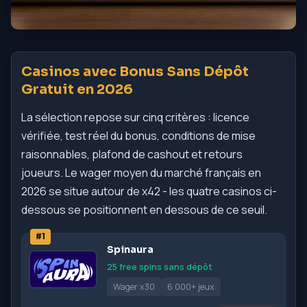
Casinos avec Bonus Sans Dépôt
Gratuit en 2026
La sélection repose sur cinq critères : licence
vérifiée, test réel du bonus, conditions de mise
raisonnables, plafond de cashout et retours
joueurs. Le wager moyen du marché français en
2026 se situe autour de x42 - les quatre casinos ci-
dessous se positionnent en dessous de ce seuil.
#1
Spinaura
25 free spins sans dépôt
Wager x30
6 000+ jeux