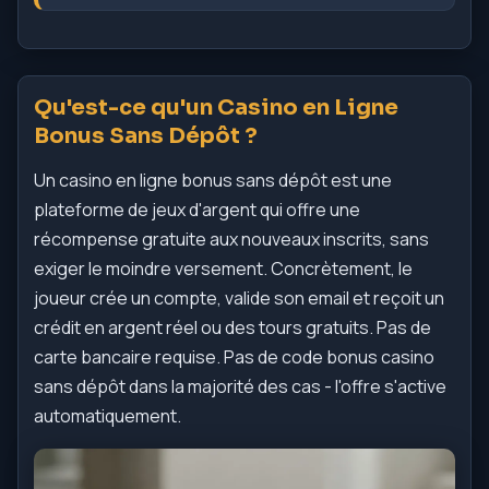
Qu'est-ce qu'un Casino en Ligne
Bonus Sans Dépôt ?
Un casino en ligne bonus sans dépôt est une
plateforme de jeux d'argent qui offre une
récompense gratuite aux nouveaux inscrits, sans
exiger le moindre versement. Concrètement, le
joueur crée un compte, valide son email et reçoit un
crédit en argent réel ou des tours gratuits. Pas de
carte bancaire requise. Pas de code bonus casino
sans dépôt dans la majorité des cas - l'offre s'active
automatiquement.