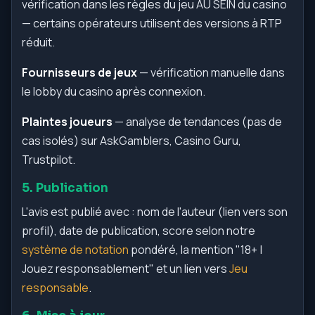
vérification dans les règles du jeu AU SEIN du casino
— certains opérateurs utilisent des versions à RTP
réduit.
Fournisseurs de jeux
— vérification manuelle dans
le lobby du casino après connexion.
Plaintes joueurs
— analyse de tendances (pas de
cas isolés) sur AskGamblers, Casino Guru,
Trustpilot.
5. Publication
L'avis est publié avec : nom de l'auteur (lien vers son
profil), date de publication, score selon notre
système de notation
pondéré, la mention "18+ |
Jouez responsablement" et un lien vers
Jeu
responsable
.