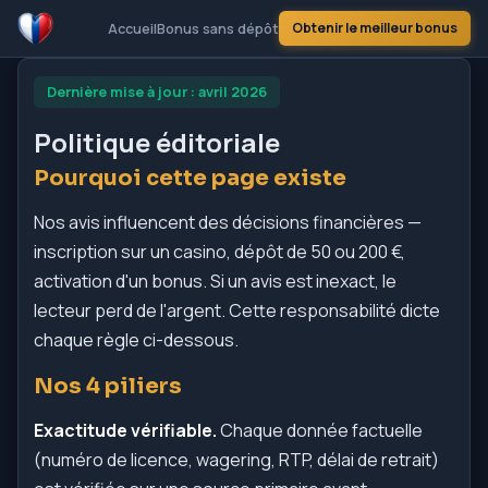
Obtenir le meilleur bonus
Accueil
Bonus sans dépôt
Dernière mise à jour : avril 2026
Politique éditoriale
Pourquoi cette page existe
Nos avis influencent des décisions financières —
inscription sur un casino, dépôt de 50 ou 200 €,
activation d'un bonus. Si un avis est inexact, le
lecteur perd de l'argent. Cette responsabilité dicte
chaque règle ci-dessous.
Nos 4 piliers
Exactitude vérifiable.
Chaque donnée factuelle
(numéro de licence, wagering, RTP, délai de retrait)