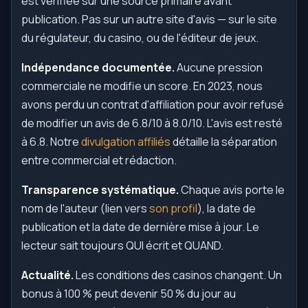
est vérifiée sur une source primaire avant
publication. Pas sur un autre site d'avis — sur le site
du régulateur, du casino, ou de l'éditeur de jeux.
Indépendance documentée.
Aucune pression
commerciale ne modifie un score. En 2023, nous
avons perdu un contrat d'affiliation pour avoir refusé
de modifier un avis de 6.8/10 à 8.0/10. L'avis est resté
à 6.8. Notre
divulgation affiliés
détaille la séparation
entre commercial et rédaction.
Transparence systématique.
Chaque avis porte le
nom de l'auteur (lien vers
son profil
), la date de
publication et la date de dernière mise à jour. Le
lecteur sait toujours QUI écrit et QUAND.
Actualité.
Les conditions des casinos changent. Un
bonus à 100 % peut devenir 50 % du jour au